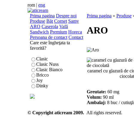
rom
|
eng
Prima pagina
Despre noi
Prima pagina
»
Produse
Produse
Băţ
Cornet
Samy
ARO
Caserola
Vafă
ARO
Sandwich
Premium
Horeca
Persoana de contact
Contact
Care este îngheţata ta
favorită?
Clasic
Clasic Nuss
Clasic Bianco
caramel cu glazură de cio
Bricco
ciocola
Joy
Dinky
Greutate:
60 mg
Volum:
90 ml
Ambalaj:
8 buc / cutiuţă
© Copyright aticream 2009.
All rights reserved.